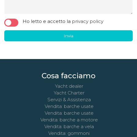
Ho letto e accetto la
privacy policy
Invia
Cosa facciamo
Yacht dealer
Yacht Charter
Servizi & Assistenza
Vendita: barche usate
Vendita: barche usate
Vendita: barche a motore
Vendita: barche a vela
Vendita: gommoni