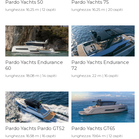
Pardo Yachts 50
Pardo Yachts 75
lunghezza: 16.25 m | 12 ospiti
lunghezza: 16.25 m | 20 ospiti
Pardo Yachts Endurance
Pardo Yachts Endurance
60
72
lunghezza: 18.08 m | 14 ospiti
lunghezza: 22 m | 16 ospiti
Pardo Yachts Pardo GT52
Pardo Yachts GT65
lunghezza: 16.58 m | 16 ospiti
lunghezza: 19.64 m | 12 ospiti