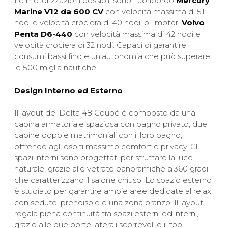
Le motorizzazioni possibili sono: fuoribordo
Mercury
Marine V12 da 600 CV
con velocità massima di 51
nodi e velocità crociera di 40 nodi, o i motori
Volvo
Penta D6-440
con velocità massima di 42 nodi e
velocità crociera di 32 nodi. Capaci di garantire
consumi bassi fino e un’autonomia che può superare
le 500 miglia nautiche.
Design Interno ed Esterno
Il layout del Delta 48 Coupé è composto da una
cabina armatoriale spaziosa con bagno privato, due
cabine doppie matrimoniali con il loro bagno,
offrendo agli ospiti massimo comfort e privacy. Gli
spazi interni sono progettati per sfruttare la luce
naturale, grazie alle vetrate panoramiche a 360 gradi
che caratterizzano il salone chiuso. Lo spazio esterno
è studiato per garantire ampie aree dedicate al relax,
con sedute, prendisole e una zona pranzo. Il layout
regala piena continuità tra spazi esterni ed interni,
grazie alle due porte laterali scorrevoli e il top