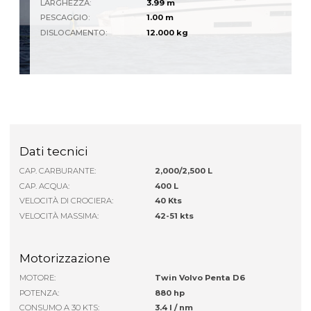
LARGHEZZA:
3.99 m
PESCAGGIO:
1.00 m
DISLOCAMENTO:
12.000
kg
Dati tecnici
CAP. CARBURANTE:
2,000/2,500 L
CAP. ACQUA:
400 L
VELOCITÀ DI CROCIERA:
40 Kts
VELOCITÀ MASSIMA:
42-51 kts
Motorizzazione
MOTORE:
Twin Volvo Penta D6
POTENZA:
880 hp
CONSUMO A 30 KTS:
3.4 l / nm