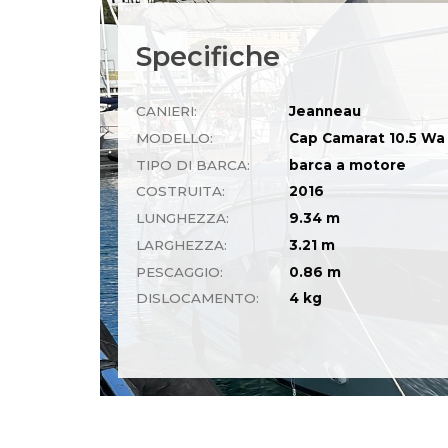
Specifiche
CANIERI:
Jeanneau
MODELLO:
Cap Camarat 10.5 Wa
TIPO DI BARCA:
barca a motore
COSTRUITA:
2016
LUNGHEZZA:
9.34 m
LARGHEZZA:
3.21 m
PESCAGGIO:
0.86 m
DISLOCAMENTO:
4 kg